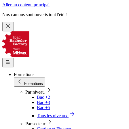
Aller au contenu principal
Nos campus sont ouverts tout l'été !
Formations
Formations
Par niveau
Bac +2
Bac +3
Bac +5
Tous les niveaux
Par secteur
Gestion et Finance