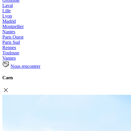
Grenoble
Laval
Lille
Lyon
Madrid
Montpellier
Nantes
Paris Ouest
Paris Sud
Rennes
Toulouse
Vannes
Nous rencontrer
Caen