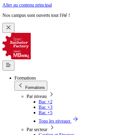
Aller au contenu principal
Nos campus sont ouverts tout l'été !
Formations
Formations
Par niveau
Bac +2
Bac +3
Bac +5
Tous les niveaux
Par secteur
Gestion et Finance