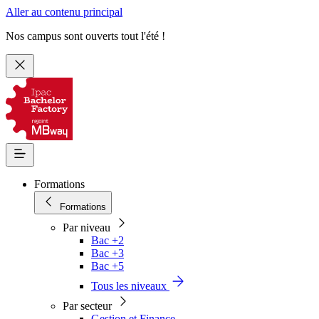
Aller au contenu principal
Nos campus sont ouverts tout l'été !
Formations
Formations
Par niveau
Bac +2
Bac +3
Bac +5
Tous les niveaux
Par secteur
Gestion et Finance