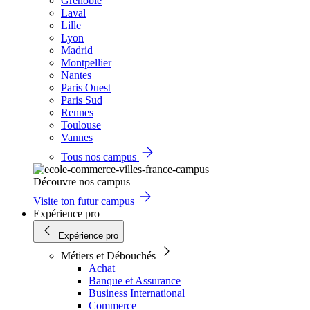
Grenoble
Laval
Lille
Lyon
Madrid
Montpellier
Nantes
Paris Ouest
Paris Sud
Rennes
Toulouse
Vannes
Tous nos campus
Découvre nos campus
Visite ton futur campus
Expérience pro
Expérience pro
Métiers et Débouchés
Achat
Banque et Assurance
Business International
Commerce