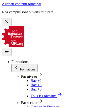
Aller au contenu principal
Nos campus sont ouverts tout l'été !
Formations
Formations
Par niveau
Bac +2
Bac +3
Bac +5
Tous les niveaux
Par secteur
Gestion et Finance