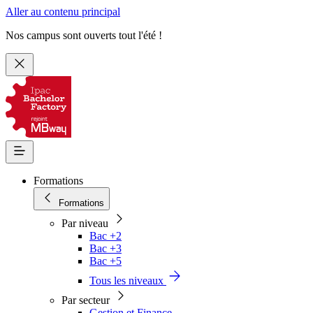
Aller au contenu principal
Nos campus sont ouverts tout l'été !
Formations
Formations
Par niveau
Bac +2
Bac +3
Bac +5
Tous les niveaux
Par secteur
Gestion et Finance