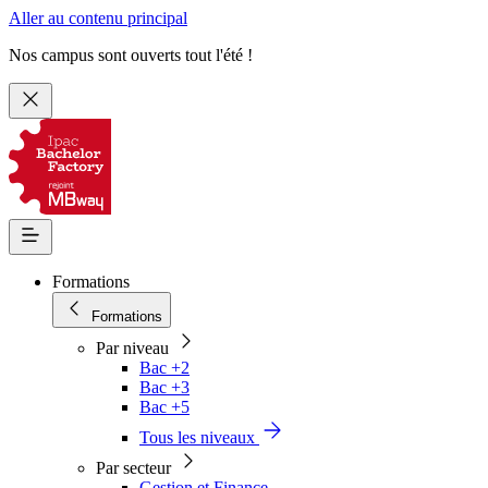
Aller au contenu principal
Nos campus sont ouverts tout l'été !
Formations
Formations
Par niveau
Bac +2
Bac +3
Bac +5
Tous les niveaux
Par secteur
Gestion et Finance