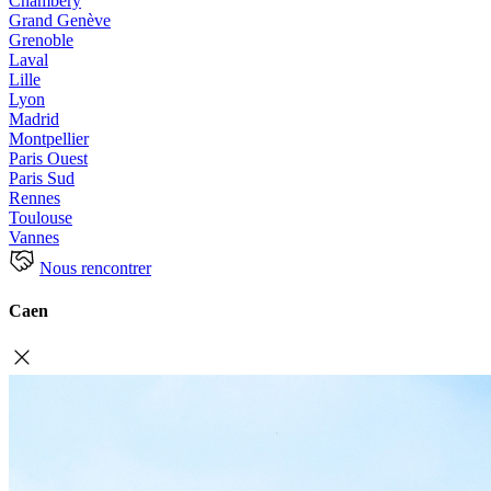
Chambéry
Grand Genève
Grenoble
Laval
Lille
Lyon
Madrid
Montpellier
Paris Ouest
Paris Sud
Rennes
Toulouse
Vannes
Nous rencontrer
Caen