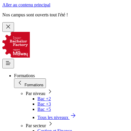
Aller au contenu principal
Nos campus sont ouverts tout l'été !
Formations
Formations
Par niveau
Bac +2
Bac +3
Bac +5
Tous les niveaux
Par secteur
Gestion et Finance