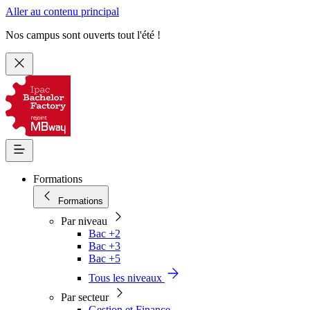
Aller au contenu principal
Nos campus sont ouverts tout l'été !
Formations
Formations
Par niveau
Bac +2
Bac +3
Bac +5
Tous les niveaux
Par secteur
Gestion et Finance