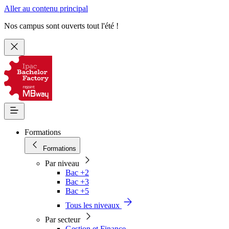
Aller au contenu principal
Nos campus sont ouverts tout l'été !
Formations
Formations
Par niveau
Bac +2
Bac +3
Bac +5
Tous les niveaux
Par secteur
Gestion et Finance