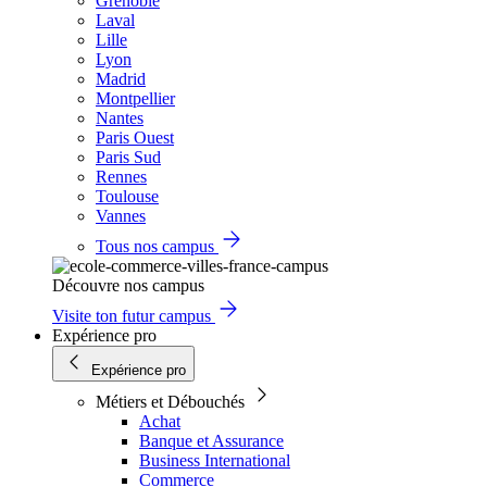
Grenoble
Laval
Lille
Lyon
Madrid
Montpellier
Nantes
Paris Ouest
Paris Sud
Rennes
Toulouse
Vannes
Tous nos campus
Découvre nos campus
Visite ton futur campus
Expérience pro
Expérience pro
Métiers et Débouchés
Achat
Banque et Assurance
Business International
Commerce