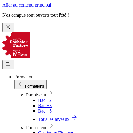
Aller au contenu principal
Nos campus sont ouverts tout l'été !
Formations
Formations
Par niveau
Bac +2
Bac +3
Bac +5
Tous les niveaux
Par secteur
Gestion et Finance