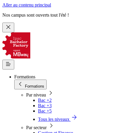
Aller au contenu principal
Nos campus sont ouverts tout l'été !
Formations
Formations
Par niveau
Bac +2
Bac +3
Bac +5
Tous les niveaux
Par secteur
Gestion et Finance