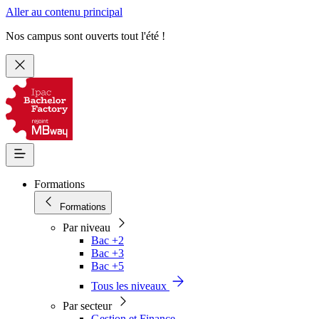
Aller au contenu principal
Nos campus sont ouverts tout l'été !
Formations
Formations
Par niveau
Bac +2
Bac +3
Bac +5
Tous les niveaux
Par secteur
Gestion et Finance