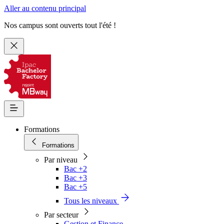
Aller au contenu principal
Nos campus sont ouverts tout l'été !
Formations
Formations
Par niveau
Bac +2
Bac +3
Bac +5
Tous les niveaux
Par secteur
Gestion et Finance