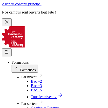
Aller au contenu principal
Nos campus sont ouverts tout l'été !
Formations
Formations
Par niveau
Bac +2
Bac +3
Bac +5
Tous les niveaux
Par secteur
Gestion et Finance