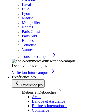
Grenoble
Laval
Lille
Lyon
Madrid
Montpellier
Nantes
Paris Ouest
Paris Sud
Rennes
Toulouse
Vannes
Tous nos campus
Découvre nos campus
Visite ton futur campus
Expérience pro
Expérience pro
Métiers et Débouchés
Achat
Banque et Assurance
Business International
Commerce