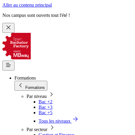
Aller au contenu principal
Nos campus sont ouverts tout l'été !
Formations
Formations
Par niveau
Bac +2
Bac +3
Bac +5
Tous les niveaux
Par secteur
Gestion et Finance