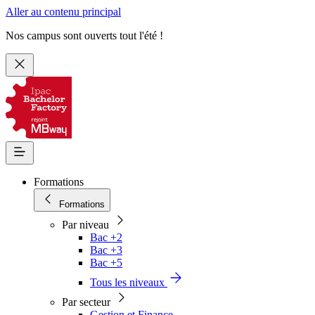
Aller au contenu principal
Nos campus sont ouverts tout l'été !
Formations
Formations
Par niveau
Bac +2
Bac +3
Bac +5
Tous les niveaux
Par secteur
Gestion et Finance