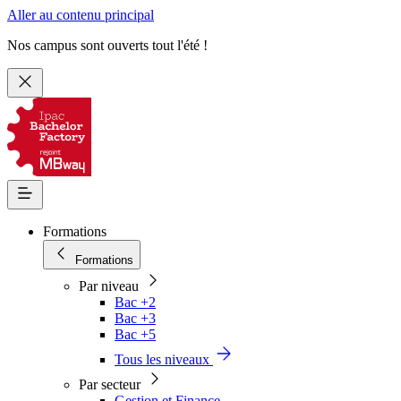
Aller au contenu principal
Nos campus sont ouverts tout l'été !
Formations
Formations
Par niveau
Bac +2
Bac +3
Bac +5
Tous les niveaux
Par secteur
Gestion et Finance