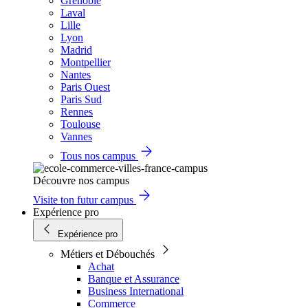
Grenoble
Laval
Lille
Lyon
Madrid
Montpellier
Nantes
Paris Ouest
Paris Sud
Rennes
Toulouse
Vannes
Tous nos campus
Découvre nos campus
Visite ton futur campus
Expérience pro
Expérience pro
Métiers et Débouchés
Achat
Banque et Assurance
Business International
Commerce