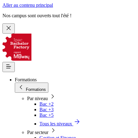
Aller au contenu principal
Nos campus sont ouverts tout l'été !
Formations
Formations
Par niveau
Bac +2
Bac +3
Bac +5
Tous les niveaux
Par secteur
Gestion et Finance