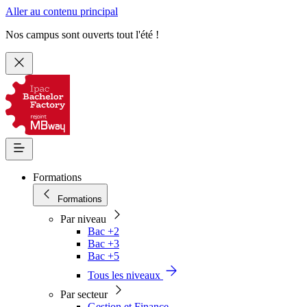
Aller au contenu principal
Nos campus sont ouverts tout l'été !
Formations
Formations
Par niveau
Bac +2
Bac +3
Bac +5
Tous les niveaux
Par secteur
Gestion et Finance