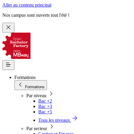
Aller au contenu principal
Nos campus sont ouverts tout l'été !
Formations
Formations
Par niveau
Bac +2
Bac +3
Bac +5
Tous les niveaux
Par secteur
Gestion et Finance