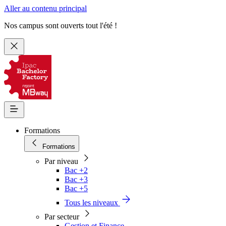
Aller au contenu principal
Nos campus sont ouverts tout l'été !
Formations
Formations
Par niveau
Bac +2
Bac +3
Bac +5
Tous les niveaux
Par secteur
Gestion et Finance