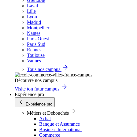
Grenoble
Laval
Lille
Lyon
Madrid
Montpellier
Nantes
Paris Ouest
Paris Sud
Rennes
Toulouse
Vannes
Tous nos campus
Découvre nos campus
Visite ton futur campus
Expérience pro
Expérience pro
Métiers et Débouchés
Achat
Banque et Assurance
Business International
Commerce