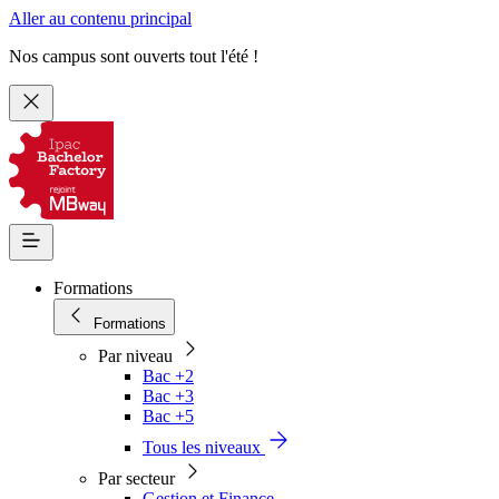
Aller au contenu principal
Nos campus sont ouverts tout l'été !
Formations
Formations
Par niveau
Bac +2
Bac +3
Bac +5
Tous les niveaux
Par secteur
Gestion et Finance