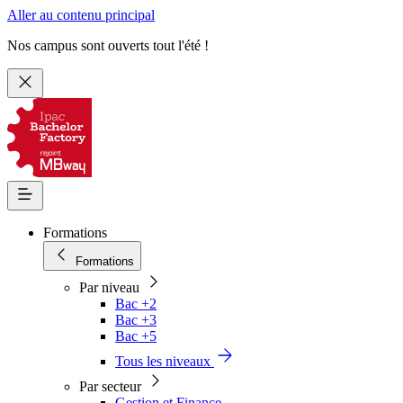
Aller au contenu principal
Nos campus sont ouverts tout l'été !
Formations
Formations
Par niveau
Bac +2
Bac +3
Bac +5
Tous les niveaux
Par secteur
Gestion et Finance