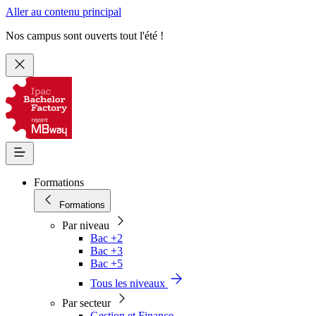
Aller au contenu principal
Nos campus sont ouverts tout l'été !
Formations
Formations
Par niveau
Bac +2
Bac +3
Bac +5
Tous les niveaux
Par secteur
Gestion et Finance