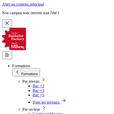
Aller au contenu principal
Nos campus sont ouverts tout l'été !
Formations
Formations
Par niveau
Bac +2
Bac +3
Bac +5
Tous les niveaux
Par secteur
Gestion et Finance