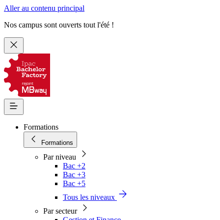
Aller au contenu principal
Nos campus sont ouverts tout l'été !
Formations
Formations
Par niveau
Bac +2
Bac +3
Bac +5
Tous les niveaux
Par secteur
Gestion et Finance