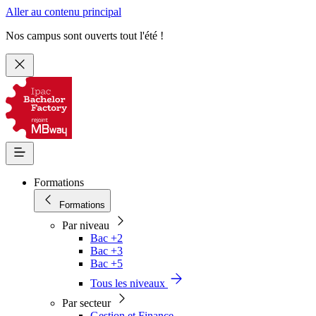
Aller au contenu principal
Nos campus sont ouverts tout l'été !
Formations
Formations
Par niveau
Bac +2
Bac +3
Bac +5
Tous les niveaux
Par secteur
Gestion et Finance