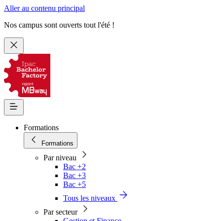
Aller au contenu principal
Nos campus sont ouverts tout l'été !
Formations
Formations
Par niveau
Bac +2
Bac +3
Bac +5
Tous les niveaux
Par secteur
Gestion et Finance