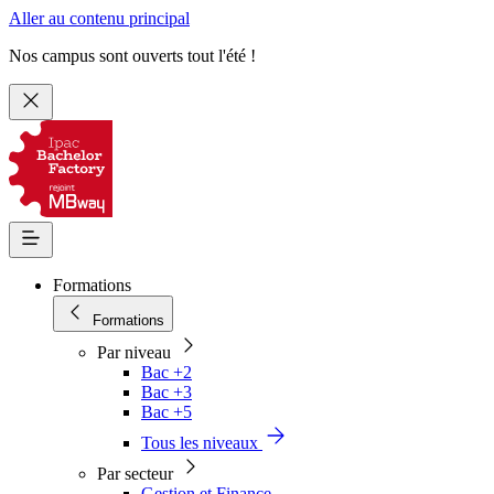
Aller au contenu principal
Nos campus sont ouverts tout l'été !
Formations
Formations
Par niveau
Bac +2
Bac +3
Bac +5
Tous les niveaux
Par secteur
Gestion et Finance