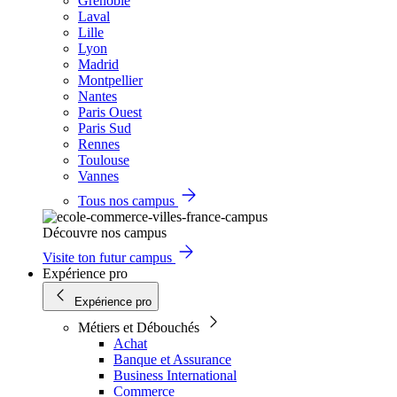
Grenoble
Laval
Lille
Lyon
Madrid
Montpellier
Nantes
Paris Ouest
Paris Sud
Rennes
Toulouse
Vannes
Tous nos campus
Découvre nos campus
Visite ton futur campus
Expérience pro
Expérience pro
Métiers et Débouchés
Achat
Banque et Assurance
Business International
Commerce