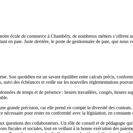
notre école de commerce à Chambéry, de nombreux métiers s’offrent aux
ant en paie. Juste derrière, le poste de gestionnaire de paie, que nous 
rise. Son quotidien est un savant équilibre entre calculs précis, confor
, suivi des échéances et veille sur les nouvelles réglementations pouvan
des données de temps et de présence : heures travaillées, congés, heure
able.
ne grande précision, car elle prend en compte la diversité des contrats, 
ce nécessaire pour rester en conformité avec la législation, en constante
x questions des collaborateurs. Un rôle de conseil et de pédagogie qui c
ions fiscales et sociales, tout en veillant à la bonne exécution des paieme