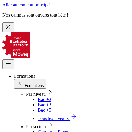
Aller au contenu principal
Nos campus sont ouverts tout l'été !
Formations
Formations
Par niveau
Bac +2
Bac +3
Bac +5
Tous les niveaux
Par secteur
Gestion et Finance