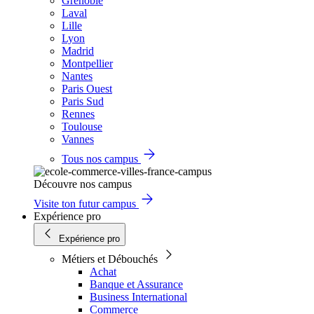
Grenoble
Laval
Lille
Lyon
Madrid
Montpellier
Nantes
Paris Ouest
Paris Sud
Rennes
Toulouse
Vannes
Tous nos campus
Découvre nos campus
Visite ton futur campus
Expérience pro
Expérience pro
Métiers et Débouchés
Achat
Banque et Assurance
Business International
Commerce