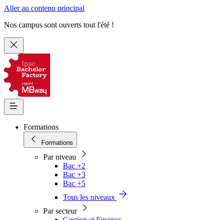
Aller au contenu principal
Nos campus sont ouverts tout l'été !
Formations
Formations
Par niveau
Bac +2
Bac +3
Bac +5
Tous les niveaux
Par secteur
Gestion et Finance