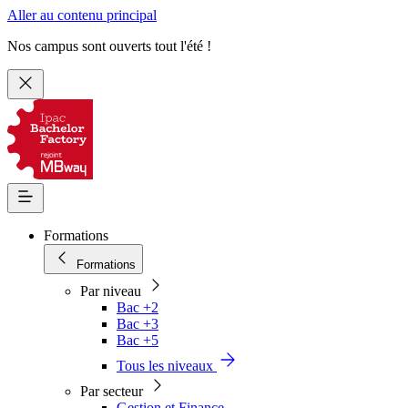
Aller au contenu principal
Nos campus sont ouverts tout l'été !
Formations
Formations
Par niveau
Bac +2
Bac +3
Bac +5
Tous les niveaux
Par secteur
Gestion et Finance