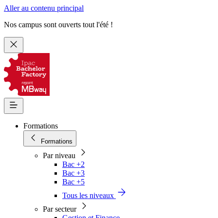
Aller au contenu principal
Nos campus sont ouverts tout l'été !
Formations
Formations
Par niveau
Bac +2
Bac +3
Bac +5
Tous les niveaux
Par secteur
Gestion et Finance