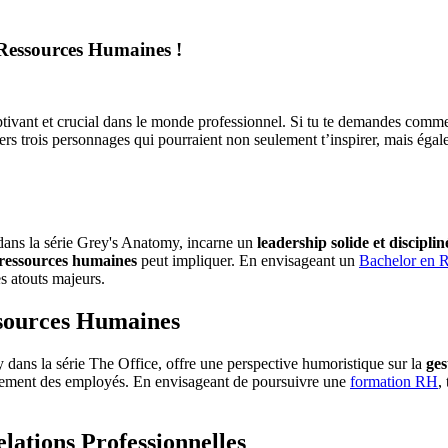
 Ressources Humaines !
ant et crucial dans le monde professionnel. Si tu te demandes comment
vers trois personnages qui pourraient non seulement t’inspirer, mais ég
dans la série Grey's Anatomy, incarne un
leadership solide et disciplin
 ressources humaines
peut impliquer. En envisageant un
Bachelor en 
es atouts majeurs.
ssources Humaines
dans la série The Office, offre une perspective humoristique sur la
ges
pement des employés. En envisageant de poursuivre une
formation RH
,
lations Professionnelles