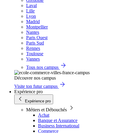
Grenoble
Laval
Lille
Lyon
Madrid
Montpellier
Nantes
Paris Ouest
Paris Sud
Rennes
Toulouse
Vannes
Tous nos campus
Découvre nos campus
Visite ton futur campus
Expérience pro
Expérience pro
Métiers et Débouchés
Achat
Banque et Assurance
Business International
Commerce