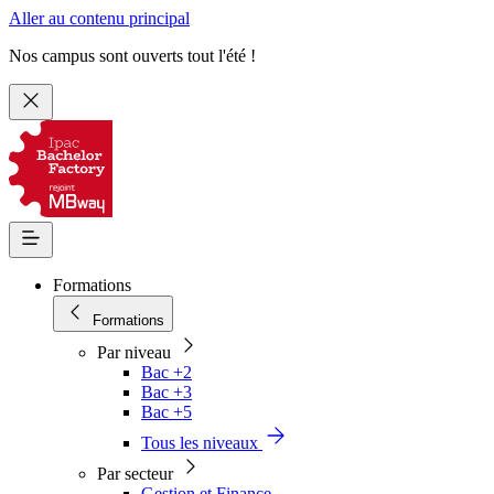
Aller au contenu principal
Nos campus sont ouverts tout l'été !
Formations
Formations
Par niveau
Bac +2
Bac +3
Bac +5
Tous les niveaux
Par secteur
Gestion et Finance