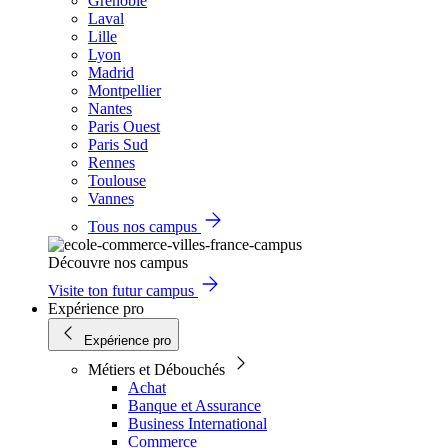
Grenoble
Laval
Lille
Lyon
Madrid
Montpellier
Nantes
Paris Ouest
Paris Sud
Rennes
Toulouse
Vannes
Tous nos campus
Découvre nos campus
Visite ton futur campus
Expérience pro
Expérience pro
Métiers et Débouchés
Achat
Banque et Assurance
Business International
Commerce