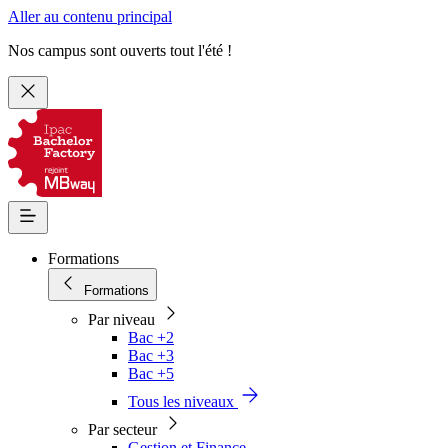
Aller au contenu principal
Nos campus sont ouverts tout l'été !
Formations
Formations
Par niveau
Bac +2
Bac +3
Bac +5
Tous les niveaux
Par secteur
Gestion et Finance