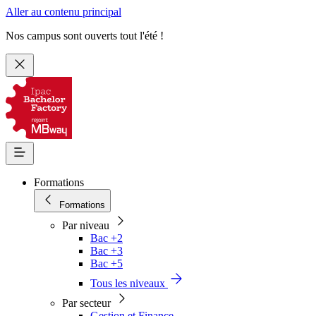
Aller au contenu principal
Nos campus sont ouverts tout l'été !
Formations
Formations
Par niveau
Bac +2
Bac +3
Bac +5
Tous les niveaux
Par secteur
Gestion et Finance