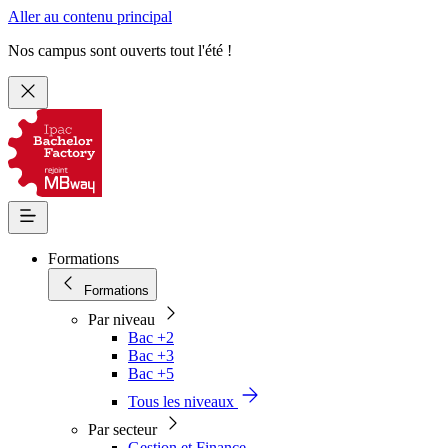
Aller au contenu principal
Nos campus sont ouverts tout l'été !
Formations
Formations
Par niveau
Bac +2
Bac +3
Bac +5
Tous les niveaux
Par secteur
Gestion et Finance