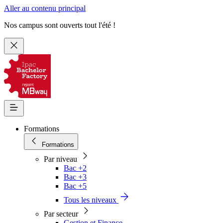
Aller au contenu principal
Nos campus sont ouverts tout l'été !
Formations
Formations
Par niveau
Bac +2
Bac +3
Bac +5
Tous les niveaux
Par secteur
Gestion et Finance