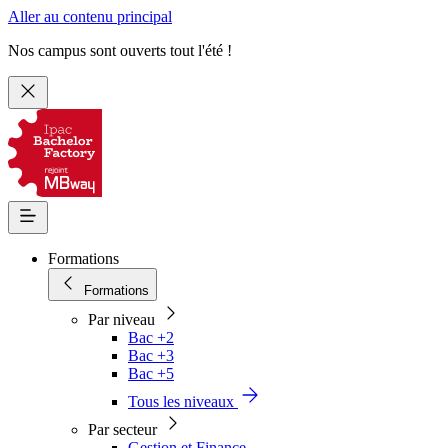
Aller au contenu principal
Nos campus sont ouverts tout l'été !
Formations
Formations
Par niveau
Bac +2
Bac +3
Bac +5
Tous les niveaux
Par secteur
Gestion et Finance