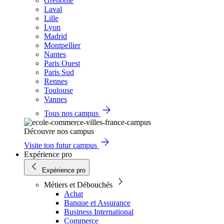
Grenoble
Laval
Lille
Lyon
Madrid
Montpellier
Nantes
Paris Ouest
Paris Sud
Rennes
Toulouse
Vannes
Tous nos campus
Découvre nos campus
Visite ton futur campus
Expérience pro
Expérience pro
Métiers et Débouchés
Achat
Banque et Assurance
Business International
Commerce