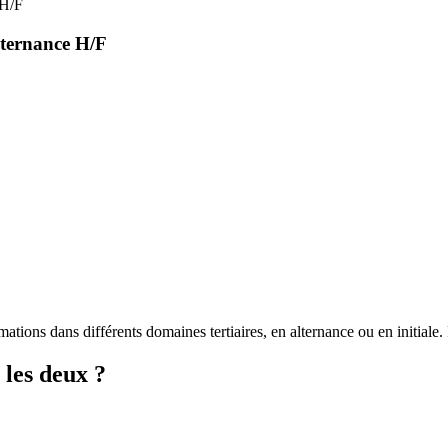
 H/F
lternance H/F
ations dans différents domaines tertiaires, en alternance ou en initia
les deux ?