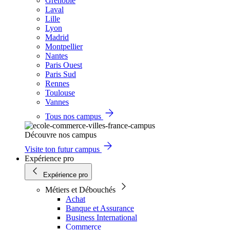
Grenoble
Laval
Lille
Lyon
Madrid
Montpellier
Nantes
Paris Ouest
Paris Sud
Rennes
Toulouse
Vannes
Tous nos campus
Découvre nos campus
Visite ton futur campus
Expérience pro
Expérience pro
Métiers et Débouchés
Achat
Banque et Assurance
Business International
Commerce