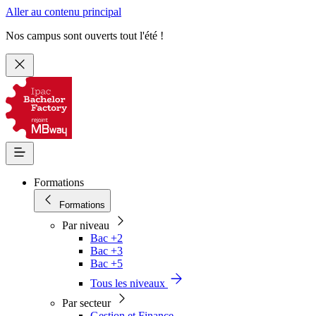
Aller au contenu principal
Nos campus sont ouverts tout l'été !
Formations
Formations
Par niveau
Bac +2
Bac +3
Bac +5
Tous les niveaux
Par secteur
Gestion et Finance