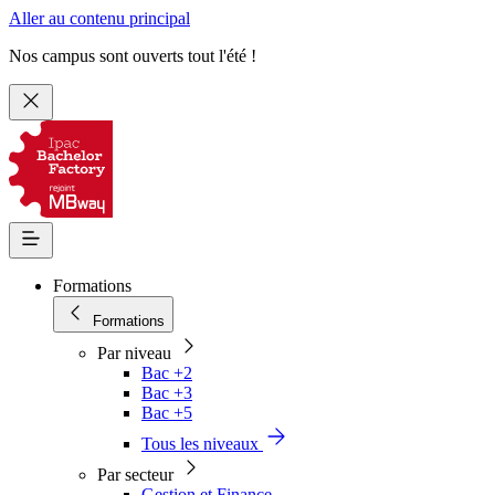
Aller au contenu principal
Nos campus sont ouverts tout l'été !
Formations
Formations
Par niveau
Bac +2
Bac +3
Bac +5
Tous les niveaux
Par secteur
Gestion et Finance