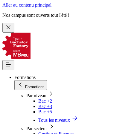
Aller au contenu principal
Nos campus sont ouverts tout l'été !
Formations
Formations
Par niveau
Bac +2
Bac +3
Bac +5
Tous les niveaux
Par secteur
Gestion et Finance