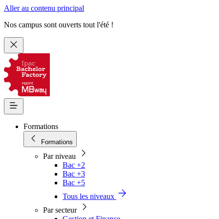
Aller au contenu principal
Nos campus sont ouverts tout l'été !
Formations
Formations
Par niveau
Bac +2
Bac +3
Bac +5
Tous les niveaux
Par secteur
Gestion et Finance