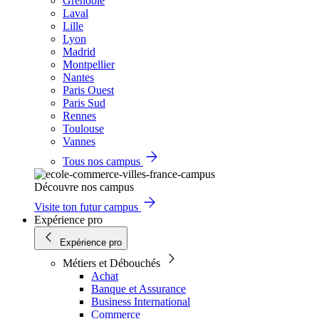
Grenoble
Laval
Lille
Lyon
Madrid
Montpellier
Nantes
Paris Ouest
Paris Sud
Rennes
Toulouse
Vannes
Tous nos campus
Découvre nos campus
Visite ton futur campus
Expérience pro
Expérience pro
Métiers et Débouchés
Achat
Banque et Assurance
Business International
Commerce