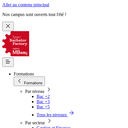
Aller au contenu principal
Nos campus sont ouverts tout l'été !
Formations
Formations
Par niveau
Bac +2
Bac +3
Bac +5
Tous les niveaux
Par secteur
Gestion et Finance