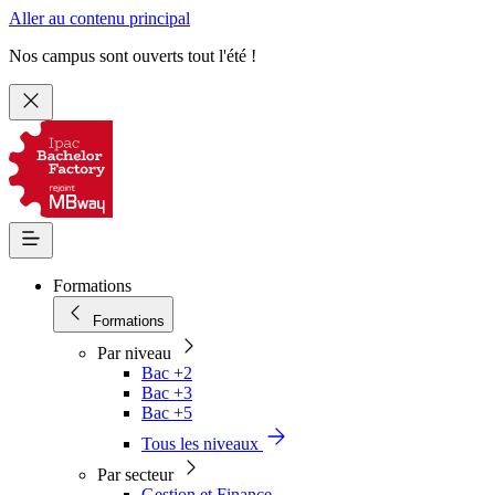
Aller au contenu principal
Nos campus sont ouverts tout l'été !
Formations
Formations
Par niveau
Bac +2
Bac +3
Bac +5
Tous les niveaux
Par secteur
Gestion et Finance