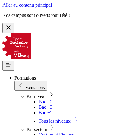
Aller au contenu principal
Nos campus sont ouverts tout l'été !
Formations
Formations
Par niveau
Bac +2
Bac +3
Bac +5
Tous les niveaux
Par secteur
Gestion et Finance