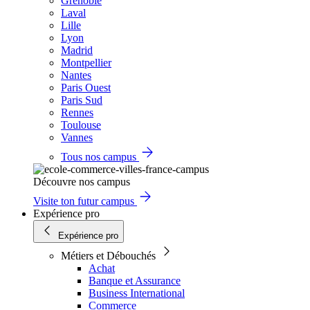
Grenoble
Laval
Lille
Lyon
Madrid
Montpellier
Nantes
Paris Ouest
Paris Sud
Rennes
Toulouse
Vannes
Tous nos campus
Découvre nos campus
Visite ton futur campus
Expérience pro
Expérience pro
Métiers et Débouchés
Achat
Banque et Assurance
Business International
Commerce