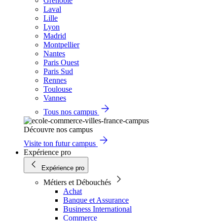
Grenoble
Laval
Lille
Lyon
Madrid
Montpellier
Nantes
Paris Ouest
Paris Sud
Rennes
Toulouse
Vannes
Tous nos campus
Découvre nos campus
Visite ton futur campus
Expérience pro
Expérience pro
Métiers et Débouchés
Achat
Banque et Assurance
Business International
Commerce