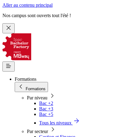
Aller au contenu principal
Nos campus sont ouverts tout l'été !
Formations
Formations
Par niveau
Bac +2
Bac +3
Bac +5
Tous les niveaux
Par secteur
Gestion et Finance