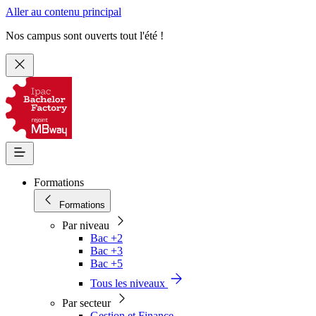
Aller au contenu principal
Nos campus sont ouverts tout l'été !
Formations
Formations
Par niveau
Bac +2
Bac +3
Bac +5
Tous les niveaux
Par secteur
Gestion et Finance