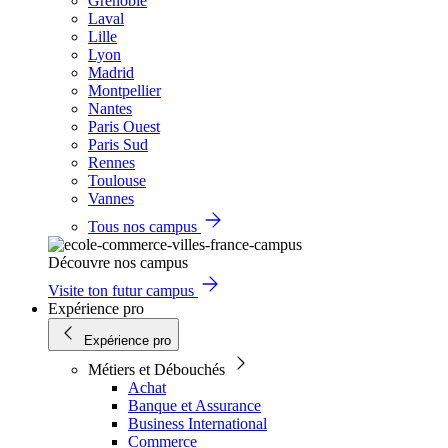
Grenoble
Laval
Lille
Lyon
Madrid
Montpellier
Nantes
Paris Ouest
Paris Sud
Rennes
Toulouse
Vannes
Tous nos campus
Découvre nos campus
Visite ton futur campus
Expérience pro
Expérience pro
Métiers et Débouchés
Achat
Banque et Assurance
Business International
Commerce