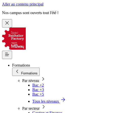
Aller au contenu principal
Nos campus sont ouverts tout l'été !
Formations
Formations
Par niveau
Bac +2
Bac +3
Bac +5
Tous les niveaux
Par secteur
Gestion et Finance