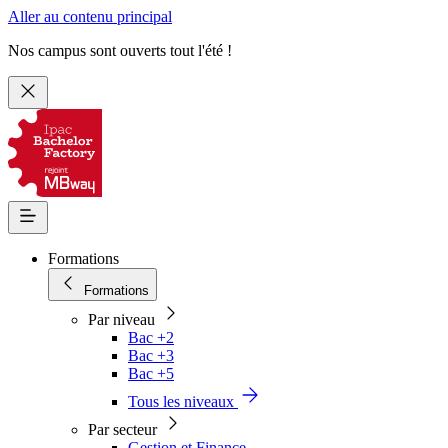
Aller au contenu principal
Nos campus sont ouverts tout l'été !
Formations
Formations
Par niveau
Bac +2
Bac +3
Bac +5
Tous les niveaux
Par secteur
Gestion et Finance